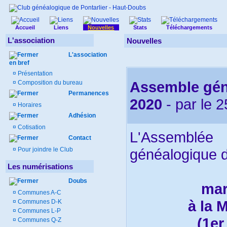
Accueil
Liens
Nouvelles
Stats
Téléchargements
L'association
Nouvelles
L'association
en bref
¤
Présentation
Assemble géné
¤
Composition du bureau
Permanences
2020
- par
le 
¤
Horaires
Adhésion
¤
Cotisation
L'Assemblée
Contact
¤
Pour joindre le Club
généalogique de
Les numérisations
Doubs
mar
¤
Communes A-C
à la 
¤
Communes D-K
¤
Communes L-P
(1er
¤
Communes Q-Z