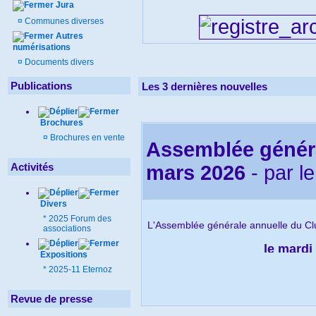
Jura
¤
Communes diverses
Autres
numérisations
¤
Documents divers
Publications
Les 3 dernières nouvelles
Brochures
¤
Brochures en vente
Assemblée généra
Activités
mars 2026
- par
l
Divers
*
2025 Forum des
L'Assemblée générale annuelle du Clu
associations
le mardi
Expositions
à la Maison des Associati
*
2025-11 Eternoz
Salle de ré
Revue de presse