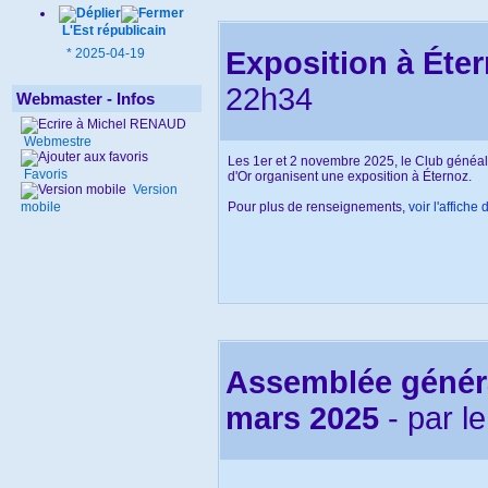
Ordre du jour :
Rapport d'activités
L'Est républicain
Rapport financier
Exposition à Éte
*
2025-04-19
Projets 2026
Renouvellement des membres 
22h34
Questions diverses
Webmaster - Infos
Merci de renouveler votre cotisation 
Webmestre
et de 35 € pour un couple.
Les 1er et 2 novembre 2025, le Club généalo
Favoris
Si vous ne pouvez pas assister à cet
d'Or organisent une exposition à Éternoz.
Version
de vos remarques ou suggestions par 
Pour plus de renseignements,
voir l'affiche
mobile
Vous pouvez aussi vous faire repr
parvenir une procuration avant le 3 m
Assemblée généra
mars 2025
- par
l