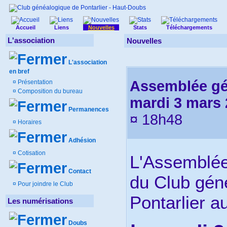
Accueil
Liens
Nouvelles
Stats
Téléchargements
L'association
Nouvelles
L'association
en bref
Assemblée gén
¤
Présentation
¤
Composition du bureau
mardi 3 mars
Permanences
¤ 18h48
¤
Horaires
Adhésion
¤
Cotisation
L'Assemblée
Contact
du Club gén
¤
Pour joindre le Club
Pontarlier au
Les numérisations
Doubs