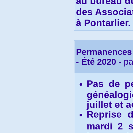
au bureau du
des Associat
à Pontarlier.
Permanences 
- Été 2020
- p
Pas de p
généalogi
juillet et 
R
eprise 
mardi 2 