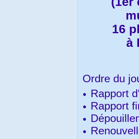
(1er 
mu
16 p
à 
Ordre du jou
Rapport d'
Rapport fi
Dépouille
Renouvel