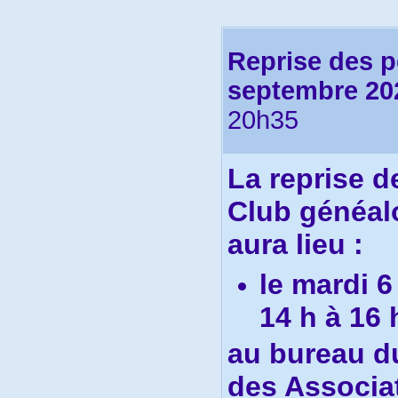
Reprise des 
septembre 20
20h35
La r
eprise 
Club généal
aura lieu :
le mardi 
14 h à 16 
au bureau du
des Associat