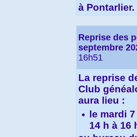
à Pontarlier.
Reprise des 
septembre 20
16h51
La r
eprise 
Club généal
aura lieu :
le mardi 
14 h à 16 