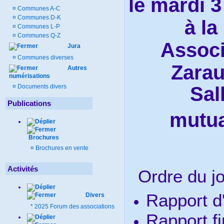
le mardi 3
¤
Communes A-C
¤
Communes D-K
à la
¤
Communes L-P
¤
Communes Q-Z
Associ
Jura
¤
Communes diverses
Zarau
Autres
numérisations
¤
Documents divers
Sal
Publications
mutua
Brochures
¤
Brochures en vente
Activités
Ordre du jo
Rapport d'
Divers
*
2025 Forum des associations
Rapport fi