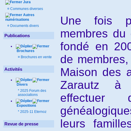
Jura
¤
Communes diverses
Autres
Une fois p
numérisations
¤
Documents divers
membres du 
Publications
fondé en 200
Brochures
de membres, 
¤
Brochures en vente
Maison des a
Activités
Zarautz à P
Divers
*
2025 Forum des
effectuer 
associations
Expositions
généalogique
*
2025-11 Eternoz
leurs famill
Revue de presse