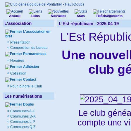
Accueil
Liens
Nouvelles
Stats
Téléchargements
L'association
L'Est républicain - 2025-04-19
L'association en
L'Est Républi
bref
¤
Présentation
¤
Composition du bureau
Une nouvell
Permanences
¤
Horaires
club g
Adhésion
¤
Cotisation
Contact
¤
Pour joindre le Club
Les numérisations
Doubs
Le club généa
¤
Communes A-C
¤
Communes D-K
compte une vi
¤
Communes L-P
¤
Communes Q-Z