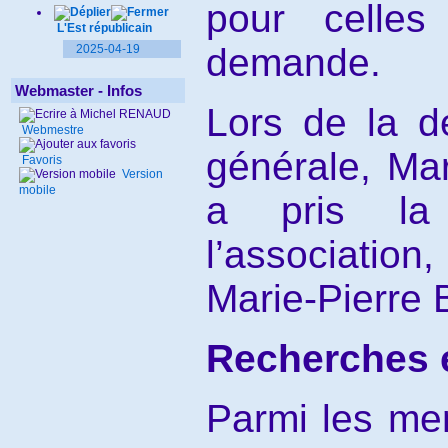
pour celles
L'Est républicain
demande.
2025-04-19
Webmaster - Infos
Lors de la d
Webmestre
générale, Ma
Favoris
Version
mobile
a pris la
l’associati
Marie-Pierre 
Recherches 
Parmi les me