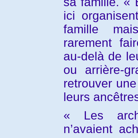
sa famille. 
ici organise
famille ma
rarement fai
au-delà de le
ou arrière-g
retrouver une 
leurs ancêtres
« Les arc
n’avaient a