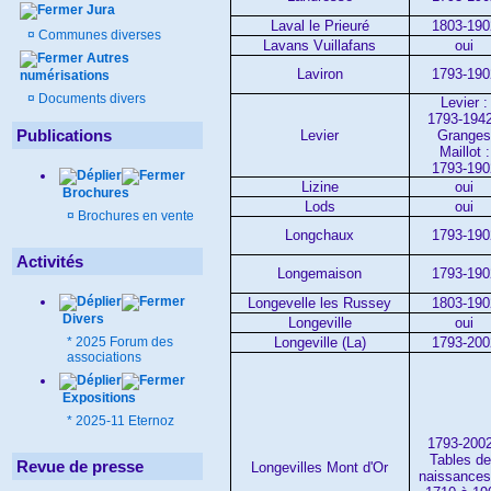
Jura
Laval le Prieuré
1803-190
¤
Communes diverses
Lavans Vuillafans
oui
Autres
Laviron
1793-190
numérisations
¤
Documents divers
Levier :
1793-1942
Publications
Levier
Grange
Maillot :
1793-190
Lizine
oui
Brochures
Lods
oui
¤
Brochures en vente
Longchaux
1793-190
Activités
Longemaison
1793-190
Longevelle les Russey
1803-190
Divers
Longeville
oui
Longeville (La)
1793-200
*
2025 Forum des
associations
Expositions
*
2025-11 Eternoz
1793-2002
Tables d
Revue de presse
Longevilles Mont d'Or
naissances