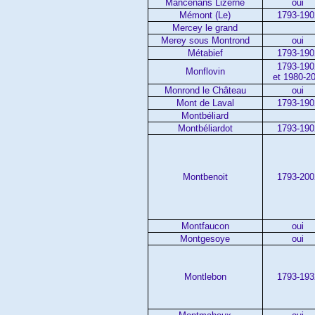
Mancenans Lizerne
oui
Mémont (Le)
1793-190
Mercey le grand
Merey sous Montrond
oui
Métabief
1793-190
1793-190
Monflovin
et 1980-2
Monrond le Château
oui
Mont de Laval
1793-190
Montbéliard
Montbéliardot
1793-190
Montbenoit
1793-200
Montfaucon
oui
Montgesoye
oui
Montlebon
1793-193