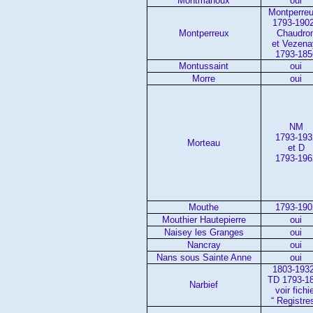
Montmahoux
oui
Montperreu
1793-1902
Montperreux
Chaudro
et Vezena
1793-185
Montussaint
oui
Morre
oui
NM
1793-193
Morteau
et D
1793-196
Mouthe
1793-190
Mouthier Hautepierre
oui
Naisey les Granges
oui
Nancray
oui
Nans sous Sainte Anne
oui
1803-1932
TD 1793-1
Narbief
voir fichi
“ Registre