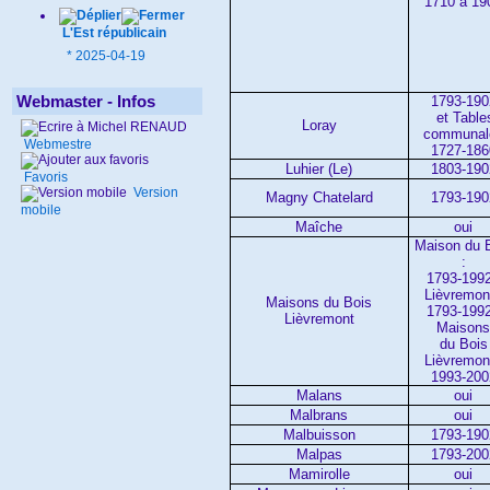
1710 à 19
L'Est républicain
*
2025-04-19
Webmaster - Infos
1793-190
et Table
Loray
communal
Webmestre
1727-186
Luhier (Le)
1803-190
Favoris
Version
Magny Chatelard
1793-190
mobile
Maîche
oui
Maison du 
:
1793-1992
Lièvremont
Maisons du Bois
1793-1992
Lièvremont
Maison
du Bois
Lièvremont
1993-200
Malans
oui
Malbrans
oui
Malbuisson
1793-190
Malpas
1793-200
Mamirolle
oui