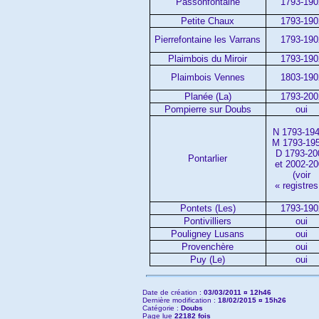
Passonfontaine
1793-190
Petite Chaux
1793-190
Pierrefontaine les Varrans
1793-190
Plaimbois du Miroir
1793-190
Plaimbois Vennes
1803-190
Planée (La)
1793-200
Pompierre sur Doubs
oui
N 1793-194
M 1793-195
D 1793-20
Pontarlier
et 2002-2
(voir
« registres
Pontets (Les)
1793-190
Pontivilliers
oui
Pouligney Lusans
oui
Provenchère
oui
Puy (Le)
oui
Date de création :
03/03/2011 ¤ 12h46
Dernière modification :
18/02/2015 ¤ 15h26
Catégorie :
Doubs
Page lue
22182 fois