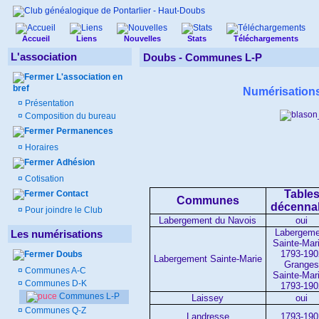
Accueil
Liens
Nouvelles
Stats
Téléchargements
L'association
Doubs -
Communes L-P
L'association en
bref
Numérisation
¤
Présentation
¤
Composition du bureau
Permanences
¤
Horaires
Adhésion
¤
Cotisation
Table
Contact
Communes
décenna
¤
Pour joindre le Club
Labergement du Navois
oui
Labergeme
Les numérisations
Sainte-Mari
1793-190
Doubs
Labergement Sainte-Marie
Grange
¤
Communes A-C
Sainte-Mari
¤
Communes D-K
1793-190
Communes L-P
Laissey
oui
¤
Communes Q-Z
Landresse
1793-190