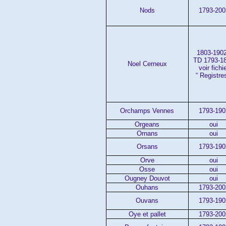
Nods
1793-200
1803-1902
TD 1793-1
Noel Cerneux
voir fichi
“ Registre
Orchamps Vennes
1793-190
Orgeans
oui
Ornans
oui
Orsans
1793-190
Orve
oui
Osse
oui
Ougney Douvot
oui
Ouhans
1793-200
Ouvans
1793-190
Oye et pallet
1793-200