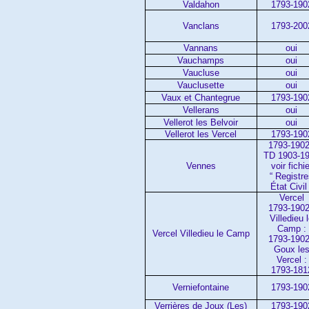
Valdahon
1793-190
Vanclans
1793-200
Vannans
oui
Vauchamps
oui
Vaucluse
oui
Vauclusette
oui
Vaux et Chantegrue
1793-190
Vellerans
oui
Vellerot les Belvoir
oui
Vellerot les Vercel
1793-190
1793-1902
TD 1903-1
Vennes
voir fichie
“ Registr
État Civil 
Vercel
1793-1902
Villedieu 
Camp :
Vercel Villedieu le Camp
1793-1902
Goux le
Vercel :
1793-181
Verniefontaine
1793-190
Verrières de Joux (Les)
1793-190