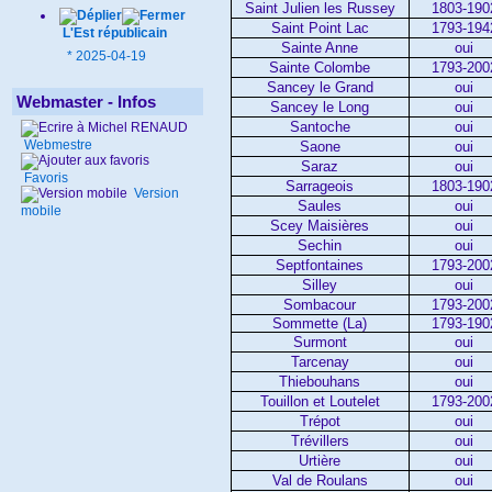
Saint Julien les Russey
1803-190
Saint Point Lac
1793-194
L'Est républicain
Sainte Anne
oui
*
2025-04-19
Sainte Colombe
1793-200
Sancey le Grand
oui
Webmaster - Infos
Sancey le Long
oui
Santoche
oui
Webmestre
Saone
oui
Saraz
oui
Favoris
Sarrageois
1803-190
Version
Saules
oui
mobile
Scey Maisières
oui
Sechin
oui
Septfontaines
1793-200
Silley
oui
Sombacour
1793-200
Sommette (La)
1793-190
Surmont
oui
Tarcenay
oui
Thiebouhans
oui
Touillon et Loutelet
1793-200
Trépot
oui
Trévillers
oui
Urtière
oui
Val de Roulans
oui