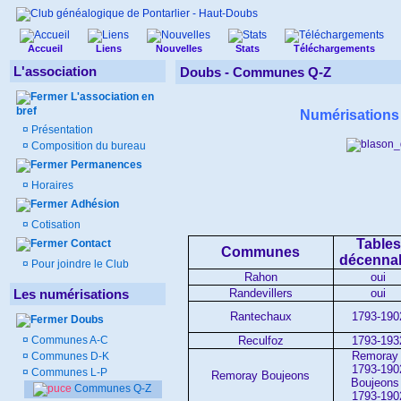
Accueil
Liens
Nouvelles
Stats
Téléchargements
L'association
Doubs -
Communes Q-Z
L'association en
bref
Numérisation
¤
Présentation
¤
Composition du bureau
Permanences
¤
Horaires
Adhésion
¤
Cotisation
Tables
Contact
Communes
décenna
¤
Pour joindre le Club
Rahon
oui
Randevillers
oui
Les numérisations
Rantechaux
1793-190
Doubs
Reculfoz
1793-193
¤
Communes A-C
Remoray 
¤
Communes D-K
1793-190
¤
Communes L-P
Remoray Boujeons
Boujeons 
Communes Q-Z
1793-190