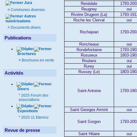
Jura
Renédale
1793-200
Reugney
oui
¤
Communes diverses
Rivière Drugeon (La)
1793-191
Autres
Roche les Clerval
oui
numérisations
¤
Documents divers
Rochejean
1793-200
Publications
Roncheaux
oui
Rondefontaine
1793-190
Brochures
Rosureux
1803-190
¤
Brochures en vente
Roulans
oui
Rurey
oui
Russey (Le)
1803-190
Activités
Divers
Saint Antoine
1793-190
*
2025 Forum des
associations
Saint Georges Armint
oui
Expositions
*
2025-11 Eternoz
Saint Gorgon
1793-200
Revue de presse
Saint Hilaire
oui