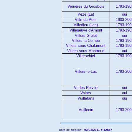
Verrières du Grosbois
1793-190
Vèze (La)
oui
Ville du Pont
1803-200
Villedieu (Les)
1793-190
Villeneuve d'Amont
1793-190
Villers Grelot
oui
Villers la Combe
1793-190
Villers sous Chalamont
1793-190
Villers sous Montrond
oui
Villerschief
1793-190
Villers-le-Lac
1793-200
Vit les Belvoir
oui
Voires
oui
Vuillafans
oui
Vuillecin
1793-200
Date de création :
03/03/2011 ¤ 12h47