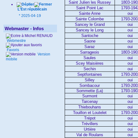
Saint Julien les Russey
1803-190
Saint Point Lac
1793-194
L'Est républicain
Sainte Anne
oui
*
2025-04-19
Sainte Colombe
1793-200
Sancey le Grand
oui
Webmaster - Infos
Sancey le Long
oui
Santoche
oui
Webmestre
Saone
oui
Saraz
oui
Favoris
Sarrageois
1803-190
Version
Saules
oui
mobile
Scey Maisières
oui
Sechin
oui
Septfontaines
1793-200
Silley
oui
Sombacour
1793-200
Sommette (La)
1793-190
Surmont
oui
Tarcenay
oui
Thiebouhans
oui
Touillon et Loutelet
1793-200
Trépot
oui
Trévillers
oui
Urtière
oui
Val de Roulans
oui