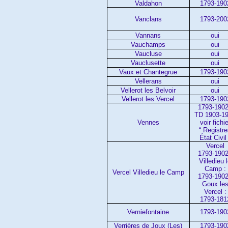
Valdahon
1793-190
Vanclans
1793-200
Vannans
oui
Vauchamps
oui
Vaucluse
oui
Vauclusette
oui
Vaux et Chantegrue
1793-190
Vellerans
oui
Vellerot les Belvoir
oui
Vellerot les Vercel
1793-190
1793-1902
TD 1903-1
Vennes
voir fichie
“ Registr
État Civil 
Vercel
1793-1902
Villedieu 
Camp :
Vercel Villedieu le Camp
1793-1902
Goux le
Vercel :
1793-181
Verniefontaine
1793-190
Verrières de Joux (Les)
1793-190