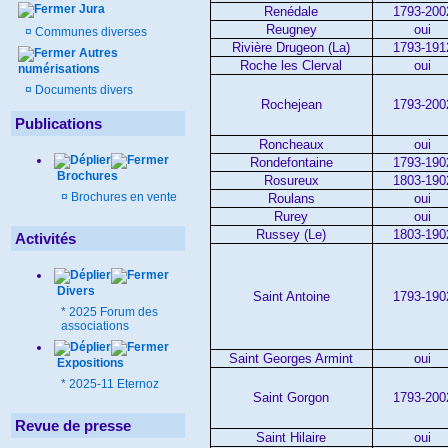
Jura
Renédale
1793-200
Reugney
oui
¤
Communes diverses
Rivière Drugeon (La)
1793-191
Autres
Roche les Clerval
oui
numérisations
¤
Documents divers
Rochejean
1793-200
Publications
Roncheaux
oui
Rondefontaine
1793-190
Brochures
Rosureux
1803-190
¤
Brochures en vente
Roulans
oui
Rurey
oui
Russey (Le)
1803-190
Activités
Divers
Saint Antoine
1793-190
*
2025 Forum des
associations
Saint Georges Armint
oui
Expositions
*
2025-11 Eternoz
Saint Gorgon
1793-200
Revue de presse
Saint Hilaire
oui