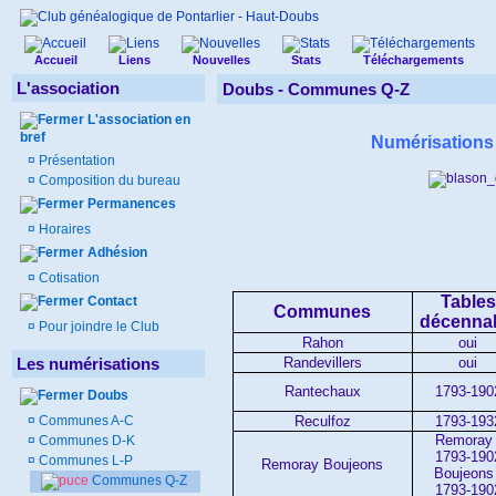
Accueil
Liens
Nouvelles
Stats
Téléchargements
L'association
Doubs -
Communes Q-Z
L'association en
bref
Numérisation
¤
Présentation
¤
Composition du bureau
Permanences
¤
Horaires
Adhésion
¤
Cotisation
Tables
Contact
Communes
décenna
¤
Pour joindre le Club
Rahon
oui
Randevillers
oui
Les numérisations
Rantechaux
1793-190
Doubs
Reculfoz
1793-193
¤
Communes A-C
Remoray 
¤
Communes D-K
1793-190
¤
Communes L-P
Remoray Boujeons
Boujeons 
Communes Q-Z
1793-190